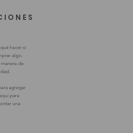
CIONES
 qué hacer si
mprar algo.
n manera de
idad.
para agregar
 aquí para
contar una