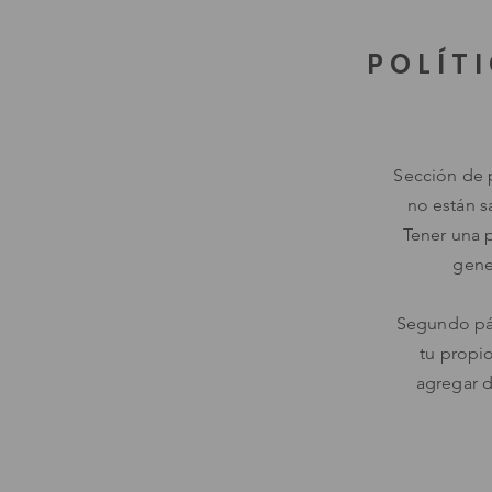
POLÍT
Sección de p
no están s
Tener una p
gene
Segundo pár
tu propio
agregar d