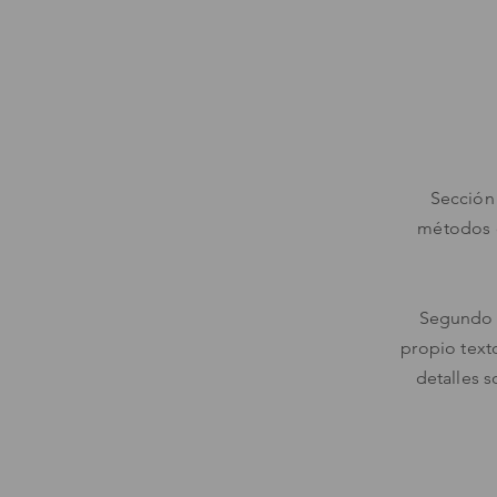
Sección 
métodos d
Segundo p
propio texto
detalles s