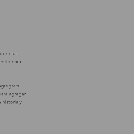
sobre tus
recto para
agregar tu
 para agregar
 historia y